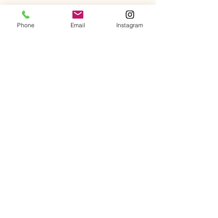
Phone
Email
Instagram
このイベントをシェア
​古物営業法に基づく表示
Call
050-3126-0989
Email
contact@newwavecafetounglai.com
Follow