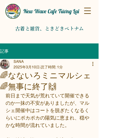
New Wave Cafe Tương Lai
古着と雑貨、
​ときどきベトナム​
記事
SANA
2025年3月10日
読了時間: 1分
🌈なないろミニマルシェ
🌈無事に終了🙌
前日まで天気が荒れていて開催できる
のか一抹の不安がありましたが、マル
シェ開催中はコートを脱ぎたくなるく
らいにポカポカの陽気に恵まれ、穏や
かな時間が流れていました。