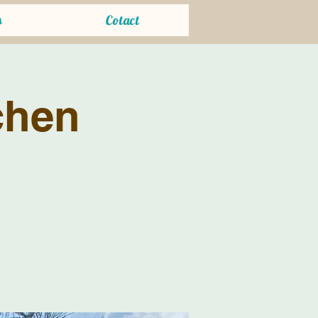
s
Cotact
chen