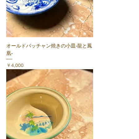
オールドバッチャン焼きの小皿-龍と鳳
凰-
価格
￥4,000