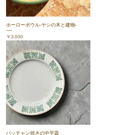
ホーローボウル-ヤシの木と建物-
価格
￥3,500
バッチャン焼きの中平皿